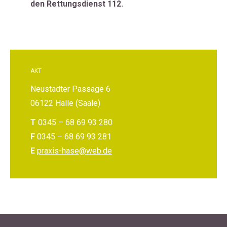
den Rettungsdienst 112.
AKT
Neustädter Passage 6
06122 Halle (Saale)
T
0345 – 68 69 93 280
F
0345 – 68 69 93 281
E
praxis-hase@web.de